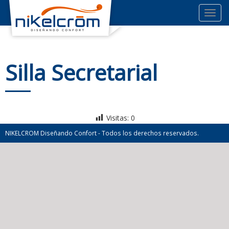
Toggl
navig
Silla Secretarial
Visitas:
0
NIKELCROM Diseñando Confort - Todos los derechos reservados.