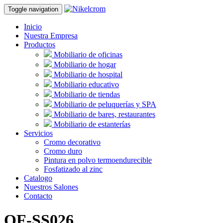
Toggle navigation
Inicio
Nuestra Empresa
Productos
Mobiliario de oficinas
Mobiliario de hogar
Mobiliario de hospital
Mobiliario educativo
Mobiliario de tiendas
Mobiliario de peluquerías y SPA
Mobiliario de bares, restaurantes
Mobiliario de estanterías
Servicios
Cromo decorativo
Cromo duro
Pintura en polvo termoendurecible
Fosfatizado al zinc
Catalogo
Nuestros Salones
Contacto
OF-SS026