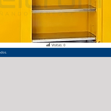
Visitas:
0
ados.