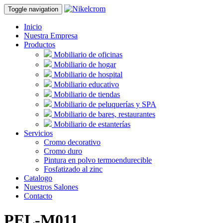
Toggle navigation
Inicio
Nuestra Empresa
Productos
Mobiliario de oficinas
Mobiliario de hogar
Mobiliario de hospital
Mobiliario educativo
Mobiliario de tiendas
Mobiliario de peluquerías y SPA
Mobiliario de bares, restaurantes
Mobiliario de estanterías
Servicios
Cromo decorativo
Cromo duro
Pintura en polvo termoendurecible
Fosfatizado al zinc
Catalogo
Nuestros Salones
Contacto
PEL-M011