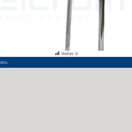
Visitas:
0
ados.