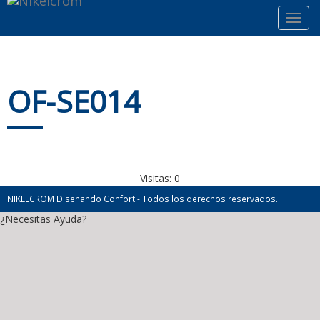
Toggl
navig
OF-SE014
Visitas:
0
NIKELCROM Diseñando Confort - Todos los derechos reservados.
¿Necesitas Ayuda?