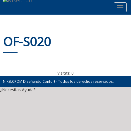
Toggl
navig
OF-S020
Visitas:
0
NIKELCROM Diseñando Confort - Todos los derechos reservados.
¿Necesitas Ayuda?