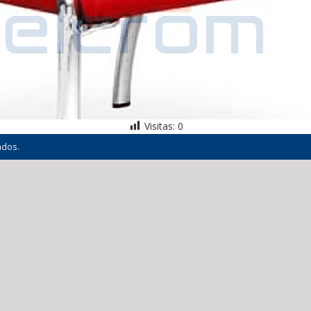
Visitas:
0
ados.