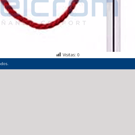
Visitas:
0
ados.