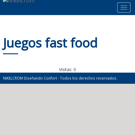
Toggl
navig
Juegos fast food
Visitas:
0
NIKELCROM Diseñando Confort - Todos los derechos reservados.