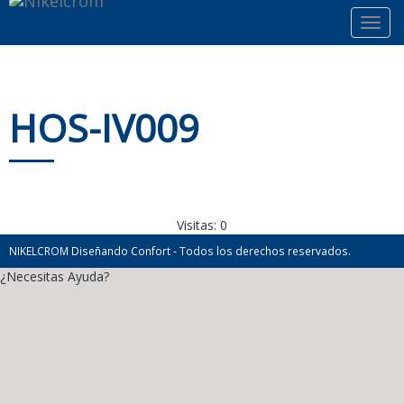
Toggl
navig
HOS-IV009
Visitas:
0
NIKELCROM Diseñando Confort - Todos los derechos reservados.
¿Necesitas Ayuda?