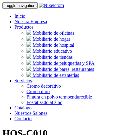
Toggle navigation
Inicio
Nuestra Empresa
Productos
Mobiliario de oficinas
Mobiliario de hogar
Mobiliario de hospital
Mobiliario educativo
Mobiliario de tiendas
Mobiliario de peluquerías y SPA
Mobiliario de bares, restaurantes
Mobiliario de estanterías
Servicios
Cromo decorativo
Cromo duro
Pintura en polvo termoendurecible
Fosfatizado al zinc
Catalogo
Nuestros Salones
Contacto
HOS-C010