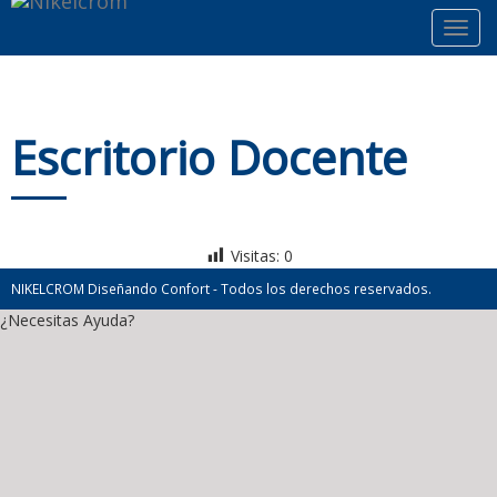
Toggl
navig
Escritorio Docente
Visitas:
0
NIKELCROM Diseñando Confort - Todos los derechos reservados.
¿Necesitas Ayuda?