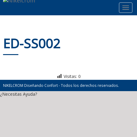
Toggl
navig
ED-SS002
Visitas:
0
NIKELCROM Diseñando Confort - Todos los derechos reservados.
¿Necesitas Ayuda?