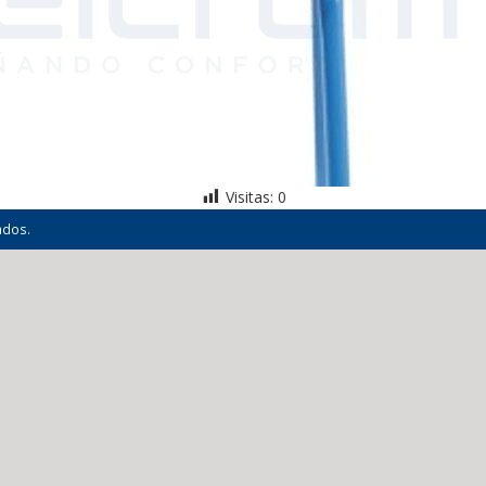
Visitas:
0
ados.