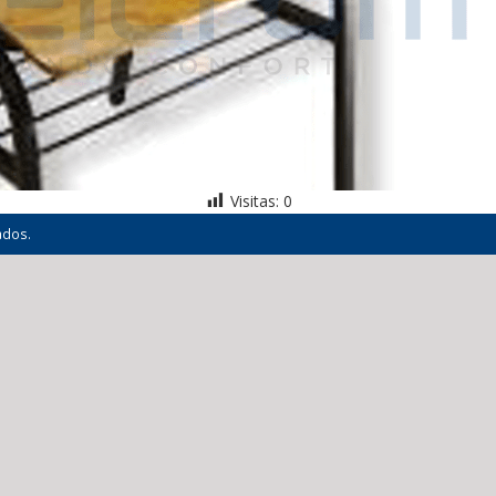
Visitas:
0
ados.