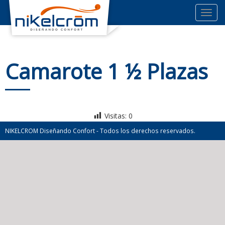
Toggl
navig
Camarote 1 ½ Plazas
Visitas:
0
NIKELCROM Diseñando Confort - Todos los derechos reservados.