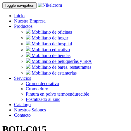
Toggle navigation
Inicio
Nuestra Empresa
Productos
Mobiliario de oficinas
Mobiliario de hogar
Mobiliario de hospital
Mobiliario educativo
Mobiliario de tiendas
Mobiliario de peluquerías y SPA
Mobiliario de bares, restaurantes
Mobiliario de estanterías
Servicios
Cromo decorativo
Cromo duro
Pintura en polvo termoendurecible
Fosfatizado al zinc
Catalogo
Nuestros Salones
Contacto
BOU-C015