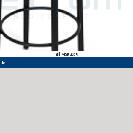
Visitas:
0
ados.