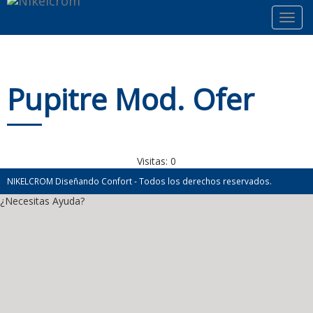
Toggl
navig
Pupitre Mod. Ofer
Visitas:
0
NIKELCROM Diseñando Confort - Todos los derechos reservados.
¿Necesitas Ayuda?